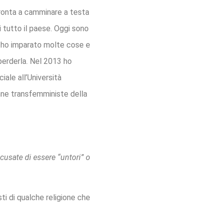
pronta a camminare a testa
i tutto il paese. Oggi sono
za ho imparato molte cose e
perderla. Nel 2013 ho
iale all’Università
nne transfemministe della
usate di essere “untori” o
i di qualche religione che