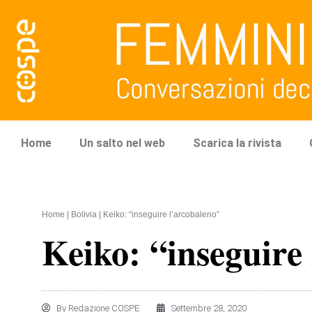
Home
Un salto nel web
Scarica la rivista
Home
|
Bolivia
|
Keiko: “inseguire l’arcobaleno”
Keiko: “inseguire
By
Redazione COSPE
Settembre 28, 2020