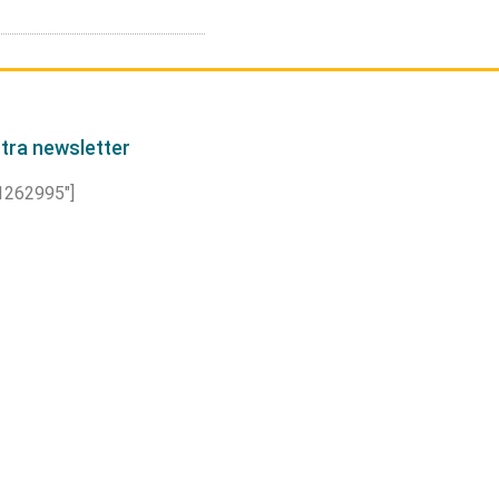
ostra newsletter
”1262995″]