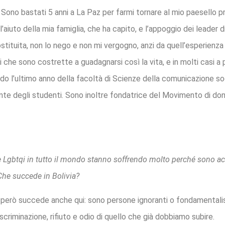
Sono bastati 5 anni a La Paz per farmi tornare al mio paesello 
aiuto della mia famiglia, che ha capito, e l’appoggio dei leader d
ostituita, non lo nego e non mi vergogno, anzi da quell’esperien
che sono costrette a guadagnarsi così la vita, e in molti casi a 
do l’ultimo anno della facoltà di Scienze della comunicazione soc
e degli studenti. Sono inoltre fondatrice del Movimento di do
Lgbtqi in tutto il mondo stanno soffrendo molto perché sono acc
Che succede in Bolivia?
però succede anche qui: sono persone ignoranti o fondamentalist
criminazione, rifiuto e odio di quello che già dobbiamo subire.