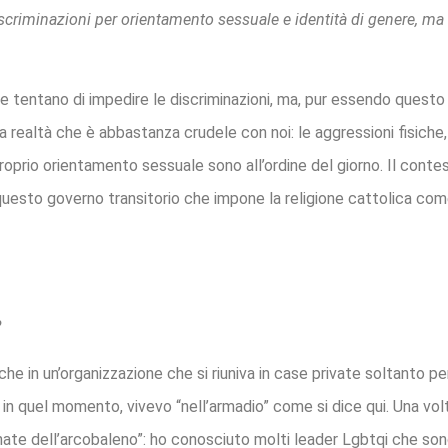
iscriminazioni per orientamento sessuale e identità di genere, ma 
e tentano di impedire le discriminazioni, ma, pur essendo questo
realtà che è abbastanza crudele con noi: le aggressioni fisiche,
proprio orientamento sessuale sono all’ordine del giorno. Il cont
i questo governo transitorio che impone la religione cattolica com
?
he in un’organizzazione che si riuniva in case private soltanto per
a, in quel momento, vivevo “nell’armadio” come si dice qui. Una vo
nate dell’arcobaleno”: ho conosciuto molti leader Lgbtqi che so