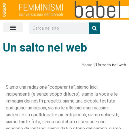
Un salto nel web
Scarica la rivista
Un salto nel web
Home
|
Un salto nel web
Siamo una redazione “cooperante”, siamo laici,
indipendenti (e senza scopo di lucro), siamo la voce e le
immagini dei nostri progetti, siamo una piccola testata
con grandi ambizioni, siamo le riflessioni sui massimi
sistemi e su quelli locali e piccoli piccoli, siamo schierati,
siamo tante foto, siamo contributi di persone che
vengono da lontano, siamo dati e storie dal campo, siamo