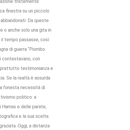
rvazione tristemente
ica finestra su un piccolo
i o abbandonati. Da queste
e o anche solo una gita in
 il tempo passasse, così
agna di guerra “Piombo
ci contestavano, con
 soprattutto testimonianza e
ia. Se la realtà è assurda
a l’onesta necessità di
ivismo politico: a
i Hamas e delle parate,
ografica e la sua scelta
sgraziata. Oggi, a distanza