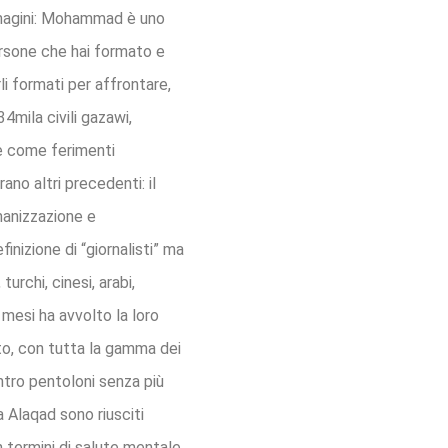
immagini: Mohammad è uno
persone che hai formato e
li formati per affrontare,
34mila civili gazawi,
ime come ferimenti
ano altri precedenti: il
umanizzazione e
inizione di “giornalisti” ma
urchi, cinesi, arabi,
 mesi ha avvolto la loro
osto, con tutta la gamma dei
entro pentoloni senza più
a Alaqad sono riusciti
in termini di salute mentale