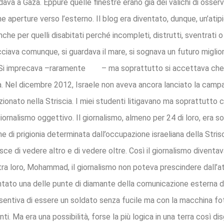
va a Gaza. Eppure quelle finestre erano già dei valichi di osse
he aperture verso l’esterno. Il blog era diventato, dunque, un’atip
 anche per quelli disabitati perché incompleti, distrutti, sventrat
cciava comunque, si guardava il mare, si sognava un futuro miglior
t. Si imprecava –raramente
– ma soprattutto si accettava che
. Nel dicembre 2012, Israele non aveva ancora lanciato la camp
onato nella Striscia. I miei studenti litigavano ma soprattutto 
 giornalismo oggettivo. Il giornalismo, almeno per 24 di loro, era
 di prigionia determinata dall’occupazione israeliana della Strisc
ce di vedere altro e di vedere oltre. Così il giornalismo diventav
ra loro, Mohammad, il giornalismo non poteva prescindere dall’att
ventato una delle punte di diamante della comunicazione esterna d
ntiva di essere un soldato senza fucile ma con la macchina fot
ti. Ma era una possibilità, forse la più logica in una terra così di