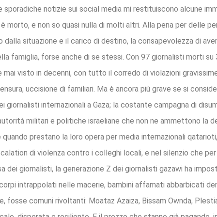
, le sporadiche notizie sui social media mi restituiscono alcune 
 è morto, e non so quasi nulla di molti altri. Alla pena per delle 
 dalla situazione e il carico di destino, la consapevolezza di aver
lla famiglia, forse anche di se stessi. Con 97 giornalisti morti su 
e mai visto in decenni, con tutto il corredo di violazioni graviss
ensura, uccisione di familiari. Ma è ancora più grave se si consider
ei giornalisti internazionali a Gaza; la costante campagna di dis
orità militari e politiche israeliane che non ne ammettono la def
 quando prestano la loro opera per media internazionali qatarioti, t
lation di violenza contro i colleghi locali, e nel silenzio che per
esa dei giornalisti, la generazione Z dei giornalisti gazawi ha imp
di corpi intrappolati nelle macerie, bambini affamati abbarbicati d
rie, fosse comuni rivoltanti: Moataz Azaiza, Bissam Ownda, Plesti
ocale, disperata e resiliente. E il prezzo che stanno già pagando, 