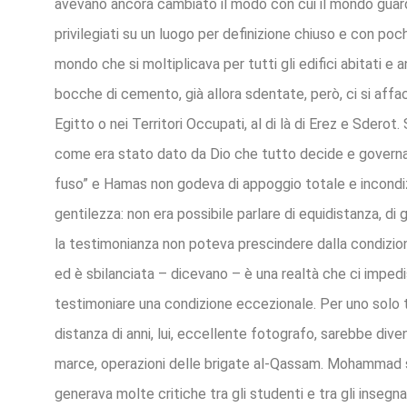
avevano ancora cambiato il modo con cui il mondo guarda
privilegiati su un luogo per definizione chiuso e con poc
mondo che si moltiplicava per tutti gli edifici abitati e
bocche di cemento, già allora sdentate, però, ci si affa
Egitto o nei Territori Occupati, al di là di Erez e Sdero
come era stato dato da Dio che tutto decide e governa
fuso” e Hamas non godeva di appoggio totale e incondizi
gentilezza: non era possibile parlare di equidistanza, di
la testimonianza non poteva prescindere dalla condizione
ed è sbilanciata – dicevano – è una realtà che ci impedis
testimoniare una condizione eccezionale. Per uno solo t
distanza di anni, lui, eccellente fotografo, sarebbe di
marce, operazioni delle brigate al-Qassam. Mohammad se
generava molte critiche tra gli studenti e tra gli insegnan