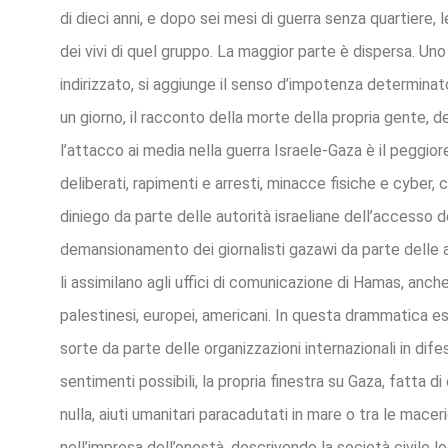
di dieci anni, e dopo sei mesi di guerra senza quartiere
dei vivi di quel gruppo. La maggior parte è dispersa. Uno
indirizzato, si aggiunge il senso d’impotenza determinato
un giorno, il racconto della morte della propria gente, de
l’attacco ai media nella guerra Israele-Gaza è il peggior
deli
berati, rapimenti e arresti, minacce fisiche e cyber, c
diniego da parte delle autorità israeliane dell’accesso d
demansionamento dei giornalisti gazawi da parte delle aut
li assimilano agli uffici di comunicazione di Hamas, anche
palestinesi, europei, americani. In questa drammatica esca
sorte da parte delle organizzazioni internazionali in dif
sentimenti possibili, la propria finestra su Gaza, fatta 
nulla, aiuti umanitari paracadutati in mare o tra le mace
nell’impresa dell’onestà, descrivendo la società civile l