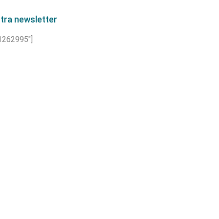
ostra newsletter
”1262995″]