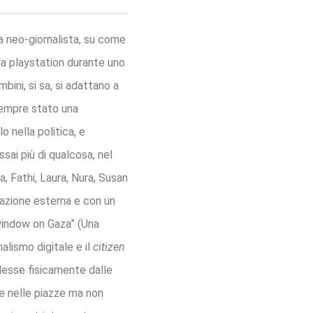
da neo-giornalista, su come
lla playstation durante uno
bini, si sa, si adattano a
sempre stato una
 nella politica, e
sai più di qualcosa, nel
a, Fathi, Laura, Nura, Susan
pazione esterna e con un
 window on Gaza” (Una
alismo digitale e il
citizen
edesse fisicamente dalle
ne nelle piazze ma non