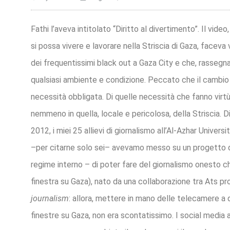
Fathi l’aveva intitolato “Diritto al divertimento”. Il vi
si possa vivere e lavorare nella Striscia di Gaza, facev
dei frequentissimi black out a Gaza City e che, rassegnati
qualsiasi ambiente e condizione. Peccato che il cambio
necessità obbligata. Di quelle necessità che fanno virtù
nemmeno in quella, locale e pericolosa, della Striscia. 
2012, i miei 25 allievi di giornalismo all’Al-Azhar Unive
–per citarne solo sei– avevamo messo su un progetto di
regime interno – di poter fare del giornalismo onesto ch
finestra su Gaza), nato da una collaborazione tra Ats pro
journalism
: allora, mettere in mano delle telecamere a 
finestre su Gaza, non era scontatissimo. I social media