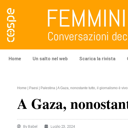
Home
Un salto nel web
Scarica la rivista
Home
|
Paesi
|
Palestina
|
A Gaza, nonostante tutto, il giornalismo è vivo
A Gaza, nonostante
By
Babel
Luglio 23, 2024