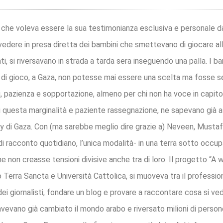
deo, che voleva essere la sua testimonianza esclusiva e personale 
a vedere in presa diretta dei bambini che smettevano di giocare a
, si riversavano in strada a tarda sera inseguendo una palla. I bam
 di gioco, a Gaza, non potesse mai essere una scelta ma fosse 
, pazienza e sopportazione, almeno per chi non ha voce in capitolo
Di questa marginalità e paziente rassegnazione, ne sapevano già as
rsity di Gaza. Con (ma sarebbe meglio dire grazie a) Neveen, Mustaf
 racconto quotidiano, l’unica modalità- in una terra sotto occu
e non creasse tensioni divisive anche tra di loro. Il progetto “A
 Terra Sancta e Università Cattolica, si muoveva tra il profession
dei giornalisti, fondare un blog e provare a raccontare cosa si v
 avevano già cambiato il mondo arabo e riversato milioni di perso