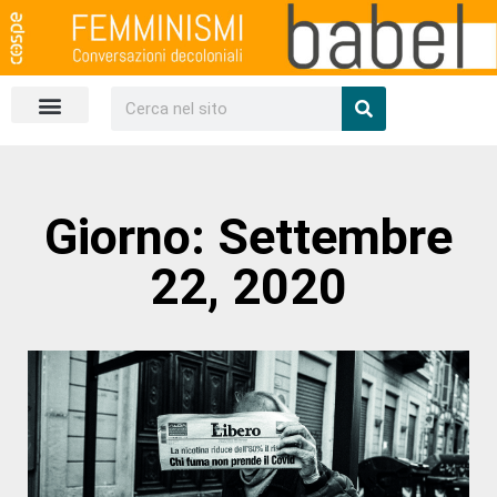
Un salto nel web
Scarica la rivista
Giorno: Settembre
22, 2020