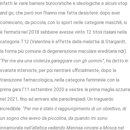
infatti le varie barriere burocratiche e ideologiche e alcuni stop
and go, che però non lʼhanno mai fatta desistere: dopo aver
cominciato, da piccola, con lo sport nelle categorie maschili, si
è fermata nel 2018 sebbene avesse vinto 12 titoli italiani nella
categoria T12 (Valentina è affetta dalla malattia di Stargardt,
la forma più comune di degenerazione maculare ereditaria ndr).
“Per me era una violenza gareggiare con gli uomini”,
ha detto in
svariate interviste, per poi rientrare ufficialmente, dopo la
transizione farmacologica, nella categoria femminile con la
prima gara lʼ11 settembre 2020 e vestire la prima maglia azzurra
nel 2021, fino ad arrivare alle paraolimpiadi. Un traguardo
incredibile:
“Per me è stato il raggiungimento di un obiettivo, di
un sogno che avevo da piccolina, da quando mi sono
innamorata nellʼatletica vedendo Mennea vincere a Mosca nel